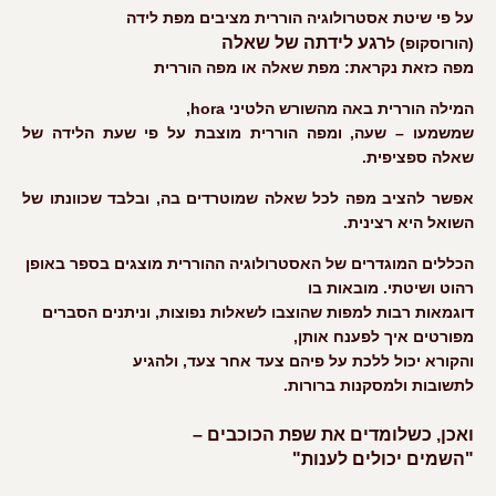
על פי שיטת אסטרולוגיה הוררית מציבים מפת לידה
רגע לידתה של שאלה
(הורוסקופ)
ל
מפה כזאת נקראת:
מפת שאלה או מפה הוררית
המילה הוררית באה מהשורש הלטיני
hora
,
שמשמעו – שעה,
ומפה הוררית מוצבת על פי
שעת הלידה של
שאלה ספציפית.
אפשר להציב מפה לכל שאלה שמוטרדים בה,
ובלבד שכוונתו של
השואל היא רצינית.
הכללים המוגדרים של האסטרולוגיה ההוררית מוצגים בספר באופן
רהוט ושיטתי. מובאות בו
דוגמאות רבות למפות שהוצבו לשאלות נפוצות, וניתנים הסברים
מפורטים איך לפענח אותן,
והקורא יכול ללכת על פיהם צעד אחר צעד, ולהגיע
לתשובות ולמסקנות ברורות.
ואכן, כשלומדים את שפת הכוכבים –
"השמים יכולים לענות"