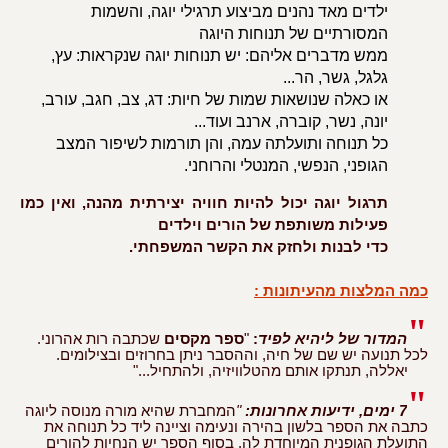
ילדים מאד נהנים מביצוע תרגילי יוגה, והשמות
המסורתיים של תנוחות היוגה
ממש מדברים אליהם: יש תנוחות יוגה שנקראות: עץ,
גלגל, גשר, הר...
או כאלה שנושאות שמות של חיות: דג, צב, חגב, עורב,
יונה, נשר, קוברה, ארנב ועוד...
כל תנוחה ותועלתה עמה, והן תורמות לשיפור המצב
הגופני, הנפשי, המנטלי והרוחני.
תרגול יוגה יכול להיות חוויה יצירתית מהנה, ואין כמו
פעילות משותפת של הורים וילדים
כדי לבנות ולחזק את הקשר המשפחתי.
כמה המלצות מהעיתונות :
"
המדור של ליהיא לפיד
:
"
ספר מקסים
שכתבה רות אהרוני.
לכל תנועה יש שם של חיה, וההסבר ניתן בחרוזים ובצילומים.
יאללה, תנתקו אותם מהטלוויזיה, ולהתחיל..."
"
7 ימים, ידיעות אחרונות:
"
המחברת שהיא מורה מנוסה ליוגה
כתבה את הספר בלשון בהירה ונעימה וציינה ליד כל תנוחה את
התועלת הגופנית המיוחדת לה. בסוף הספר יש הנחיות להורים