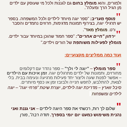
ולמורים, והוא
מומלץ בחום
גם לגננות ולכל מי שעוסק עם ילדים
מן הגיל הרך ומעלה".
"
מוסף מעריב:
"ספר יוגה מיוחד לילדים ולכל המשפחה. בספר
יש תרגילי יוגה, בצירוף תמונות מדגימות, חרוזים נחמדים והסבר
מפורט.
מומלץ מאד
".
"
ירחון "חיים אחרים":
"ספר חמוד שהוכן במיוחד עבור ילדים.
מומלץ לפעילות משותפת
של הורים וילדים."
ועוד כמה ממליצים מקצועיים:
"
ספר מומלץ
–
"יוגה לי ולך"
– ספר נהדר עם דקלומים
מחורזים, ותמונות של ילדים מתרגלים יוגה.
זמן איכות עם הילדים
–
א
פשר לפנות שעה וליצור יחד פעילות מרגיעה ונעימה בבית. בלי
לצאת, להתלבש, לחפש חנייה ולבזבז זמן או כסף מיותרים.
סיבל זוארץ – מדריכת יוגה לילדים, יוצרת שיטת "פרחי יוגה" – יוגה
לילדים ומשפחו
ת
"
שלום לך רות, רכשתי את ספר היוגה לילדים
–
אני גננת ואני
נהנית משימוש כמעט יום יומי בספרך.
תודה רבה", מורן